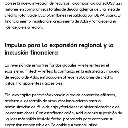
Con esta nueva inyección de recursos, la compañía alcanza 
USD 227 
millones en compromisos totales de deuda
, además de una 
línea de 
crédito rotativa de USD 50 millones
 respaldada por BBVA Spark. El 
financiamiento impulsará el crecimiento de Addi y fortalecerá su 
liderazgo en la región.
Impulso para la expansión regional y la 
inclusión financiera
La inversión de estos tres fondos globales —referentes en el 
ecosistema fintech— refleja la confianza en la estrategia y modelo 
de negocio de Addi, enfocado en ofrecer soluciones de crédito 
justas, transparentes y accesibles.
El nuevo capital permitirá expandir la red de comercios afiliados, 
acelerar el desarrollo de productos innovadores para la 
administración del flujo de caja y fortalecer el historial crediticio de 
los consumidores. Con esta financiación, Addi alcanza su 
posición de 
Paga tu cuota
liquidez más sólida hasta la fecha
, preparada para continuar su 
Descarga la app
expansión responsable en Colombia y América Latina.