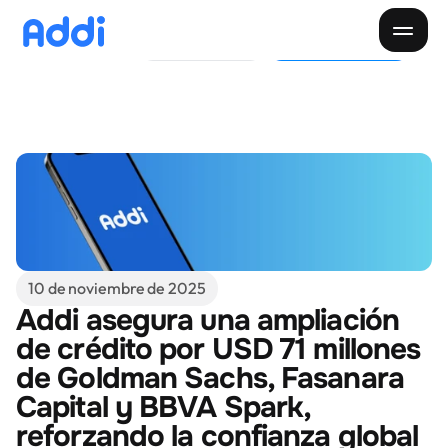
Pide tu Cupo
Descargar app
Pagar cuota
Paga tu cuota
Cliente
Negocios
Descarga la app
Inicio
Descubre Addi
Creditos
Sobre Addi
10 de noviembre de 2025
Donde comprar
Blog
Addi asegura una ampliación 
de crédito por USD 71 millones 
Nuestra app
de Goldman Sachs, Fasanara 
Capital y BBVA Spark, 
reforzando la confianza global 