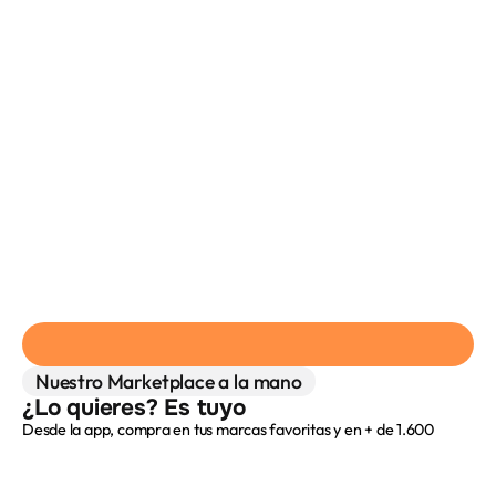
Crédito en minutos
T
u 
c
r
é
d
i
t
o
, 
s
i
n 
v
u
Nuestro Marketplace a la mano
e
¿Lo quieres? Es tuyo
l
t
Desde la app, compra en tus marcas favoritas y en + de 1.600
Descarga la app
a
aliados.
s