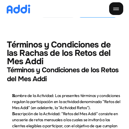
Pide tu Cupo
Descargar app
Pagar cuota
Paga tu cuota
Cliente
Negocios
Descarga la app
Términos y Condiciones de 
Inicio
las Rachas de los Retos del 
Mes Addi
Descubre Addi
Términos y Condiciones de los Retos 
Creditos
Sobre Addi
del Mes Addi
Donde comprar
Blog
Nombre de la Actividad:
 Los presentes términos y condiciones 
regulan la participación en la actividad denominada "Retos del 
Nuestra app
Mes Addi" (en adelante, la "Actividad Retos").
Descripción de la Actividad:
 "Retos del Mes Addi" consiste en 
una serie de retos mensuales a los cuales se invitará a los 
clientes elegibles a participar, con el objetivo de que cumplan 