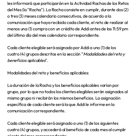
les informará que participarán en la Actividad Rachas de los Retos 
del Mes (la "
Racha
"). La Racha consiste en cumplir, durante dos (2) 
o tres (3) meses calendario consecutivos, de acuerdo a la 
comunicación que haya recibido cada cliente, el reto de realizar al 
menos una (1) compra con un crédito de Addi antes de las 11:59 pm 
del último día del mes calendario correspondiente.
Cada cliente elegible será asignado por Addi a uno (1) de los 
cuatro (4) grupos descritos en la sección "
Modalidades del reto y 
beneficios aplicables
".
Modalidades del reto y beneficios aplicables:
La duración de la Racha y los beneficios aplicables varían por 
grupo, por lo que no todos los clientes elegibles serán asignados al 
mismo grupo ni recibirán los mismos beneficios. La asignación 
específica de cada cliente será la que Addi le informe en la 
comunicación correspondiente.
Cada cliente elegible será asignado a uno (1) de los siguientes 
cuatro (4) grupos, y accederá al beneficio de cada mes al cumplir 