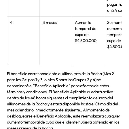
pagar hasta 
en 24 cuota
4
3 meses
Aumento 
Se mantiene 
temporal de 
aumento 
cupo de 
temporal de 
$4.500.000
cupo de 
$4.500.000
El beneficio correspondiente al último mes de la Racha (Mes 2 
para los Grupos 1 y 3, o Mes 3 para los Grupos 2 y 4) se 
denominará el "
Beneficio Aplicable
" para efectos de estos 
términos y condiciones. El Beneficio Aplicable quedará activo 
dentro de las 48 horas siguientes al cumplimiento del reto del 
último mes de la Racha y estará disponible hasta el último día del 
mes calendario inmediatamente siguiente.. Al momento de 
desbloquearse el Beneficio Aplicable, este reemplazará cualquier 
aumento temporal de cupo que el cliente hubiera obtenido en los 
meses previos de la Racha.