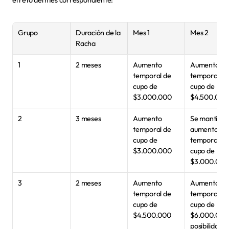
el reto del mes correspondiente:
Grupo
Duración de la 
Mes 1
Mes 2
Racha
1
2 meses
Aumento 
Aumento 
temporal de 
temporal de 
cupo de 
cupo de 
$3.000.000
$4.500.000
2
3 meses
Aumento 
Se mantiene 
temporal de 
aumento 
cupo de 
temporal de 
$3.000.000
cupo de 
$3.000.000
Paga tu cuota
Descarga la app
3
2 meses
Aumento 
Aumento 
temporal de 
temporal de 
cupo de 
cupo de 
$4.500.000
$6.000.000,
posibilidad d