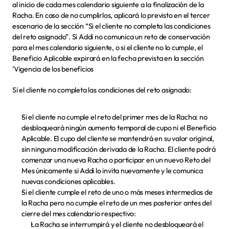
al inicio de cada mes calendario siguiente a la finalización de la 
Racha. En caso de no cumplirlos, aplicará lo previsto en el tercer 
escenario de la sección “Si el cliente no completa las condiciones 
del reto asignado”. Si Addi no comunica un reto de conservación 
para el mes calendario siguiente, o si el cliente no lo cumple, el 
Beneficio Aplicable expirará en la fecha prevista en la sección 
'Vigencia de los beneficios
Si el cliente no completa las condiciones del reto asignado:
Si el cliente no cumple el reto del primer mes de la Racha:
 no 
desbloqueará ningún aumento temporal de cupo ni el Beneficio 
Aplicable. El cupo del cliente se mantendrá en su valor original, 
sin ninguna modificación derivada de la Racha. El cliente podrá 
comenzar una nueva Racha o participar en un nuevo Reto del 
Mes únicamente si Addi lo invita nuevamente y le comunica 
nuevas condiciones aplicables.
Si el cliente cumple el reto de uno o más meses intermedios de 
la Racha pero no cumple el reto de un mes posterior antes del 
cierre del mes calendario respectivo:
La Racha se interrumpirá y el cliente no desbloqueará el 