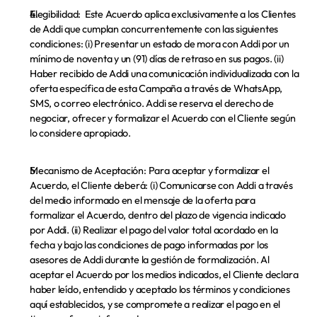
Elegibilidad:  
Este Acuerdo aplica exclusivamente a los Clientes 
de Addi que cumplan concurrentemente con las siguientes 
condiciones: (i) Presentar un estado de mora con Addi por un 
mínimo de noventa y un (91) días de retraso en sus pagos. (ii) 
Haber recibido de Addi una comunicación individualizada con la 
oferta específica de esta Campaña a través de WhatsApp, 
SMS, o correo electrónico. Addi se reserva el derecho de 
negociar, ofrecer y formalizar el Acuerdo con el Cliente según 
lo considere apropiado.
Mecanismo de Aceptación:
 Para aceptar y formalizar el 
Acuerdo, el Cliente deberá: (i) Comunicarse con Addi a través 
del medio informado en el mensaje de la oferta para 
formalizar el Acuerdo, dentro del plazo de vigencia indicado 
por Addi. (ii) Realizar el pago del valor total acordado en la 
fecha y bajo las condiciones de pago informadas por los 
asesores de Addi durante la gestión de formalización. Al 
aceptar el Acuerdo por los medios indicados, el Cliente declara 
haber leído, entendido y aceptado los términos y condiciones 
aquí establecidos, y se compromete a realizar el pago en el 