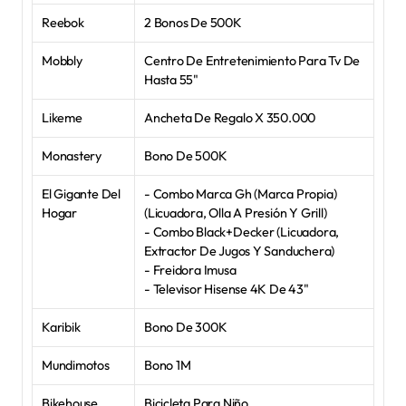
Reebok
2 Bonos De 500K
Mobbly
Centro De Entretenimiento Para Tv De 
Hasta 55"
Likeme
Ancheta De Regalo X 350.000
Monastery
Bono De 500K
El Gigante Del 
- Combo Marca Gh (Marca Propia) 
Hogar
(Licuadora, Olla A Presión Y Grill) 
- Combo Black+Decker (Licuadora, 
Extractor De Jugos Y Sanduchera) 
- Freidora Imusa 
- Televisor Hisense 4K De 43"
Karibik
Bono De 300K
Mundimotos
Bono 1M
Bikehouse
Bicicleta Para Niño