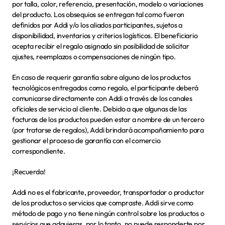
por talla, color, referencia, presentación, modelo o variaciones 
del producto. Los obsequios se entregan tal como fueron 
definidos por Addi y/o los aliados participantes, sujetos a 
disponibilidad, inventarios y criterios logísticos. El beneficiario 
acepta recibir el regalo asignado sin posibilidad de solicitar 
ajustes, reemplazos o compensaciones de ningún tipo.
En caso de requerir garantía sobre alguno de los productos 
tecnológicos entregados como regalo, el participante deberá 
comunicarse directamente con Addi a través de los canales 
oficiales de servicio al cliente. Debido a que algunas de las 
facturas de los productos pueden estar a nombre de un tercero 
(por tratarse de regalos), Addi brindará acompañamiento para 
gestionar el proceso de garantía con el comercio 
correspondiente.
¡Recuerda!
Addi no es el fabricante, proveedor, transportador o productor 
de los productos o servicios que compraste. Addi sirve como 
método de pago y no tiene ningún control sobre los productos o 
servicios que adquieras, por lo tanto, no puede responderte por 