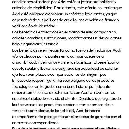
condiciones ofrecidas por Addi están sujetas a sus políticas y 
criterios de elegibilidad. Por lo tanto, esta oferta no implica que 
Addi esté obligado a aprobar un crédito a los clientes, ya que 
dependerá de sus políticas de crédito, prevención de fraude y 
verificación de identidad.
Los beneficios entregados en el marco de esta campaña no 
admiten cambios, sustituciones, modificaciones ni devoluciones 
bajo ninguna circunstancia.
Los beneficios se entregan tal como fueron definidos por Addi 
y/o los aliados participantes en la campaña, sujetos a 
disponibilidad, inventarios y criterios logísticos. El beneficiario 
acepta recibir el beneficio asignado sin posibilidad de solicitar 
ajustes, reemplazos o compensaciones de ningún tipo.
En caso de requerir garantía sobre alguno de los productos 
tecnológicos entregados como beneficio, el participante 
deberá comunicarse directamente con Addi a través de los 
canales oficiales de servicio al cliente. Debido a que algunas de 
las facturas de los productos pueden estar a nombre de un 
tercero (por tratarse de beneficios), Addi brindará 
acompañamiento para gestionar el proceso de garantía con el 
comercio correspondiente.
Debido a la metodología utilizada para escoger al beneficiario, 