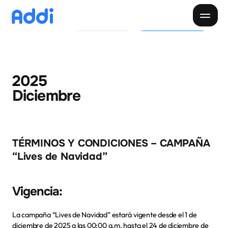
Pide tu Cupo
Descargar app
Pagar cuota
Paga tu cuota
Cliente
Negocios
Descarga la app
2025
Inicio
Diciembre
Descubre Addi
Creditos
Sobre Addi
TÉRMINOS Y CONDICIONES – CAMPAÑA 
“Lives de Navidad”
Donde comprar
Blog
Nuestra app
Vigencia: 
La campaña 
“Lives de Navidad”
 estará vigente desde el 
1 de 
diciembre de 2025 a las 00:00 a.m.
 hasta el 
24 de diciembre de 