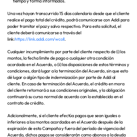
tiempo y forma informados.
Una vez hayan transcurrido 15 días calendario desde que el cliente 
realice el pago total del crédito, podrá comunicarse con Addi para 
poder tramitar el paz y salvo respectivo. Para esta solicitud, el 
cliente deberá comunicarse a través del 
link:
https://link.addi.com/wcoll
.
Cualquier incumplimiento por parte del cliente respecto de (i) los 
montos, la fecha límite de pago o cualquier otra condición 
acordada en el Acuerdo, o (ii) las disposiciones de estos términos y 
condiciones, dará lugar a la terminación del Acuerdo, sin que esto 
dé lugar a algún tipo de indemnización por parte de Addi al 
cliente. En caso de terminación del Acuerdo, el crédito en mora 
del cliente retornará a sus condiciones originales, y la obligación 
continuará su curso normal de acuerdo con lo establecido en el 
contrato de crédito.
Adicionalmente, si el cliente efectúa pagos que sean iguales o 
inferiores a los montos acordados en el Acuerdo después de la 
expiración de esta Campaña y fuera del período de vigencia del 
Acuerdo, dichos pagos se considerarán como abonos a la deuda 