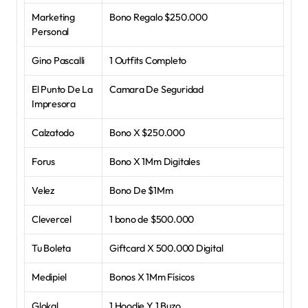
Marketing 
Bono Regalo $250.000
Personal
Gino Pascalli
1 Outfits Completo
El Punto De La 
Camara De Seguridad
Impresora
Calzatodo
Bono X $250.000
Forus
Bono X 1Mm Digitales
Velez
Bono De $1Mm
Clevercel
1 bono de $500.000
Tu Boleta
Giftcard X 500.000 Digital
Medipiel
Bonos X 1Mm Físicos
Glokal
1 Hoodie Y 1 Buzo