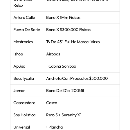
Relax
Arturo Calle
Bono X 1Mm Físicos
Fuera De Serie
Bono X $300.000 Físicos
Mastronics
Tv De 43" Full Hd Marca: Virzo
Ishop
Airpods
Apulso
1 Cabina Sonibox
Beautycalia
Ancheta Con Productos $500.000
Jamar
Bono Del Día: 200Mil
Cascosstore
Casco
Soy Holistica
Reto 5 + Serenity X1
Universal 
• Plancha 