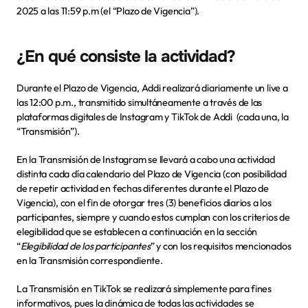
2025 a las 11:59 p.m 
(el “
Plazo de Vigencia
”).
¿En qué consiste la actividad?
Durante el Plazo de Vigencia, Addi realizará diariamente un live a 
las 
12:00 p.m
., transmitido simultáneamente a través de las 
plataformas digitales de Instagram y TikTok de Addi  (cada una, la 
“
Transmisión
”).
En la Transmisión de Instagram se llevará a cabo una actividad 
distinta cada día calendario del Plazo de Vigencia (con posibilidad 
de repetir actividad en fechas diferentes durante el Plazo de 
Vigencia), con el fin de otorgar tres (3) beneficios diarios a los 
participantes, siempre y cuando estos cumplan con los criterios de 
elegibilidad que se establecen a continuación en la sección 
“
Elegibilidad de los participantes
” y con los requisitos mencionados 
en la Transmisión correspondiente. 
La Transmisión en TikTok se realizará simplemente para fines 
informativos, pues la dinámica de todas las actividades se 