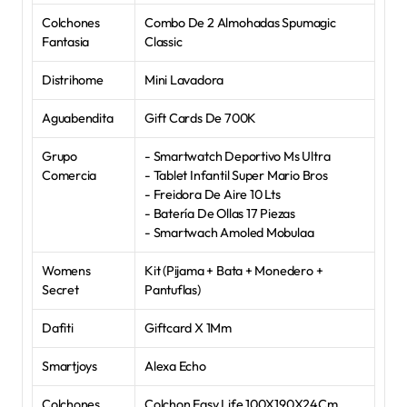
Colchones 
Combo De 2 Almohadas Spumagic 
Fantasia
Classic
Distrihome
Mini Lavadora
Aguabendita
Gift Cards De 700K
Grupo 
- Smartwatch Deportivo Ms Ultra
Comercia
- Tablet Infantil Super Mario Bros
- Freidora De Aire 10 Lts
- Batería De Ollas 17 Piezas
- Smartwach Amoled Mobulaa
Womens 
Kit (Pijama + Bata + Monedero + 
Secret
Pantuflas)
Dafiti
Giftcard X 1Mm
Smartjoys
Alexa Echo
Colchones 
Colchon Easy Life 100X190X24Cm