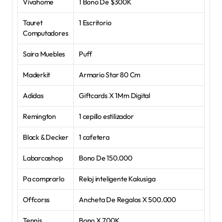
Vivahome
1 Bono De $300K
Tauret 
1 Escritorio
Computadores
Saira Muebles
Puff
Maderkit
Armario Star 80 Cm
Adidas
Giftcards X 1Mm Digital
Remington
1 cepillo estilizador
Black & Decker
1 cafetera
Labarcashop
Bono De 150.000
Pa comprarlo
Reloj inteligente Kakusiga
Offcorss
Ancheta De Regalos X 500.000
Tennis
Bono X 700K